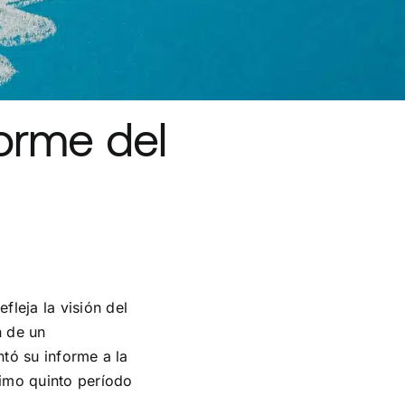
orme del
fleja la visión del
n de un
ntó su informe a la
simo quinto período