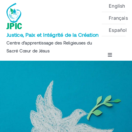
Skip
English
to
Français
content
JPIC
Español
Justice, Paix et Intégrité de la Création
Centre d’apprentissage des Religieuses du
Sacré Cœur de Jésus
Toggle
Navigation
Accueil
A propos
Projets
Événements