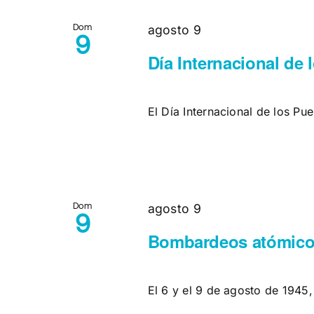
vistas
la
palabra
Dom
agosto 9
9
de
clave.
Día Internacional de
Eventos
El Día Internacional de los Pu
Dom
agosto 9
9
Bombardeos atómicos
El 6 y el 9 de agosto de 1945, 