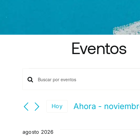
Eventos
Eventos
Navegación
Introduce
la
de
palabra
Ahora
 - 
noviembr
Hoy
clave.
búsqueda
Selecciona
Busca
la
Eventos
y
fecha.
agosto 2026
para