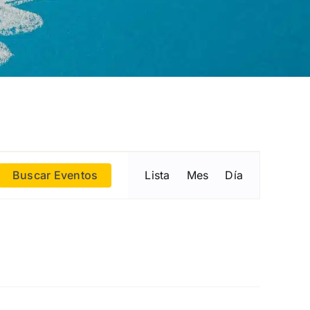
Navegació
Buscar Eventos
Lista
Mes
Día
de
vistas
de
Evento