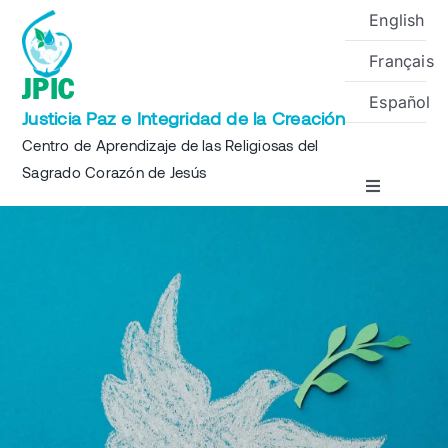
Skip
English
to
Français
content
JPIC
Español
Justicia Paz e Integridad de la Creación
Centro de Aprendizaje de las Religiosas del
Sagrado Corazón de Jesús
Toggle
Navigation
Inicio
Sobre
Proyectos
Eventos