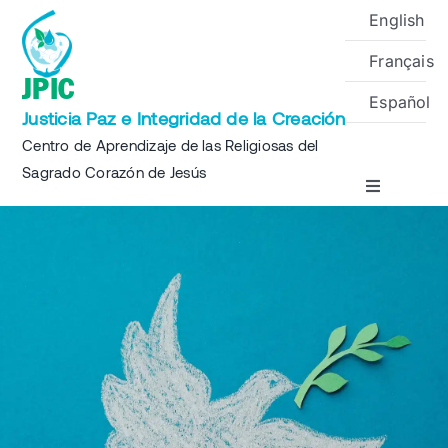
Skip
English
to
Français
content
JPIC
Español
Justicia Paz e Integridad de la Creación
Centro de Aprendizaje de las Religiosas del
Sagrado Corazón de Jesús
Toggle
Navigation
Inicio
Sobre
Proyectos
Eventos