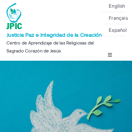
Skip
English
to
Français
content
JPIC
Español
Justicia Paz e Integridad de la Creación
Centro de Aprendizaje de las Religiosas del
Sagrado Corazón de Jesús
Toggle
Navigation
Inicio
Sobre
Proyectos
Eventos