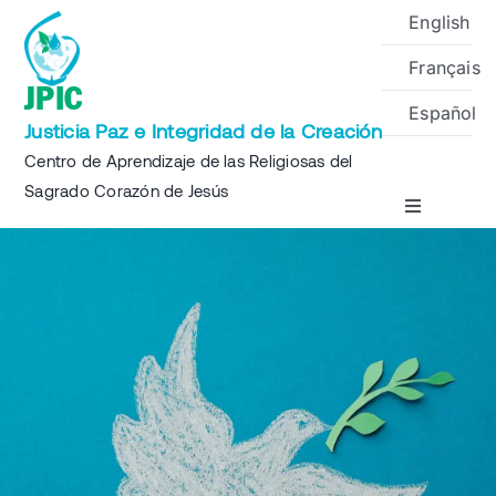
Skip
English
to
Français
content
JPIC
Español
Justicia Paz e Integridad de la Creación
Centro de Aprendizaje de las Religiosas del
Sagrado Corazón de Jesús
Toggle
Navigation
Inicio
Sobre
Proyectos
Eventos