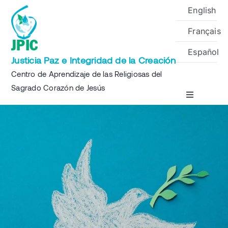
Skip
English
to
Français
content
JPIC
Español
Justicia Paz e Integridad de la Creación
Centro de Aprendizaje de las Religiosas del
Sagrado Corazón de Jesús
Toggle
Navigation
Inicio
Sobre
Proyectos
Eventos