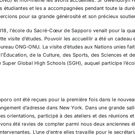
NU) et moi-même les avons accueillies. Sr Gwendolyn H
es étudiantes et les a accompagnées pendant toute la durée
mercions pour sa grande générosité et son précieux souti
018, l’école du Sacré-Cœur de Sapporo venait pour la qua
te visite d’études. Pouvoir les accueillir a été un cadeau
ureau ONG-ONU. La visite d’études aux Nations unies fait
 l’Éducation, de la Culture, des Sports, des Sciences et d
 Super Global High Schools (SGH), auquel participe l’éc
pporo ont été reçues pour la première fois dans le nou
angement d’adresse dans New York. Dans une grande sall
s orientations, participé à des ateliers et des réunions et
avons été ravies de compter parmi nous deux anciennes é
rvenantes. L’une d’entre elles travaille pour le secrétaria