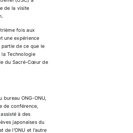
oeffel (USC) a
 de la visite
en.
trième fois aux
 et une expérience
 partie de ce que le
e la Technologie
ole du Sacré-Cœur de
veau bureau ONG-ONU,
e de conférence,
 assisté à des
lèves japonaises du
t de l’ONU et l’autre