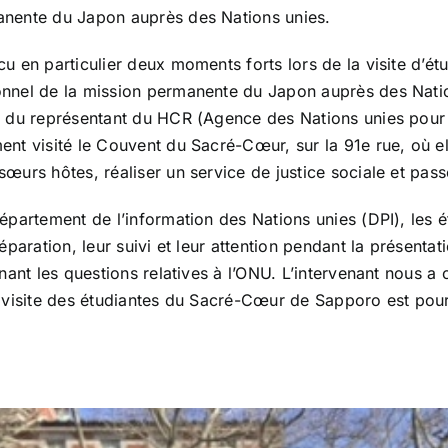
anente du Japon auprès des Nations unies.
cu en particulier deux moments forts lors de la visite d’ét
onnel de la mission permanente du Japon auprès des Natio
, du représentant du HCR (Agence des Nations unies pour 
ent visité le Couvent du Sacré-Cœur, sur la 91e rue, où el
œurs hôtes, réaliser un service de justice sociale et passe
Département de l’information des Nations unies (DPI), les é
réparation, leur suivi et leur attention pendant la présentat
rnant les questions relatives à l’ONU. L’intervenant nous a
a visite des étudiantes du Sacré-Cœur de Sapporo est pou
!