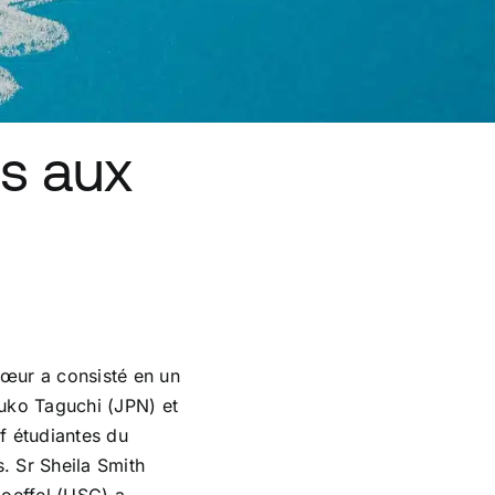
es aux
œur a consisté en un
uko Taguchi (JPN) et
f étudiantes du
. Sr Sheila Smith