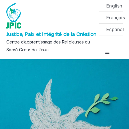
Skip
English
to
Français
content
JPIC
Español
Justice, Paix et Intégrité de la Création
Centre d’apprentissage des Religieuses du
Sacré Cœur de Jésus
Toggle
Navigation
Accueil
A propos
Projets
Événements