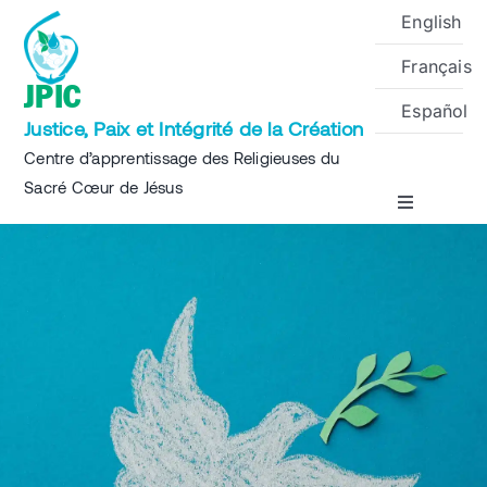
Skip
English
to
Français
content
JPIC
Español
Justice, Paix et Intégrité de la Création
Centre d’apprentissage des Religieuses du
Sacré Cœur de Jésus
Toggle
Navigation
Accueil
A propos
Projets
Événements