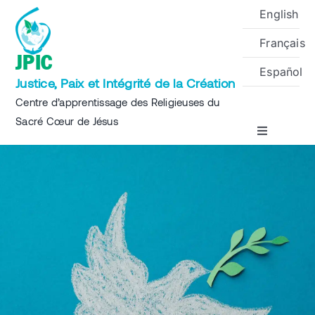
Skip
English
to
Français
content
JPIC
Español
Justice, Paix et Intégrité de la Création
Centre d’apprentissage des Religieuses du
Sacré Cœur de Jésus
Toggle
Navigation
Accueil
A propos
Projets
Événements