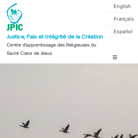
Skip
English
to
Français
content
JPIC
Español
Justice, Paix et Intégrité de la Création
Centre d’apprentissage des Religieuses du
Sacré Cœur de Jésus
Toggle
Navigation
Accueil
A propos
Projets
Événements