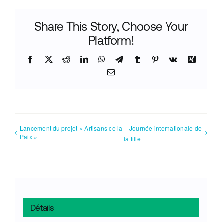
Share This Story, Choose Your
Platform!
Facebook
X
Reddit
LinkedIn
WhatsApp
Telegram
Tumblr
Pinterest
Vk
Xing
Email
Lancement du projet « Artisans de la
Journée internationale de
Paix »
la fille
Détails